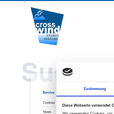
Navigation
überspringen
Suche
Zustimmung
Navigation
Service
überspringen
Cookies
Diese Webseite verwendet 
News
Wir verwenden Cookies, um I