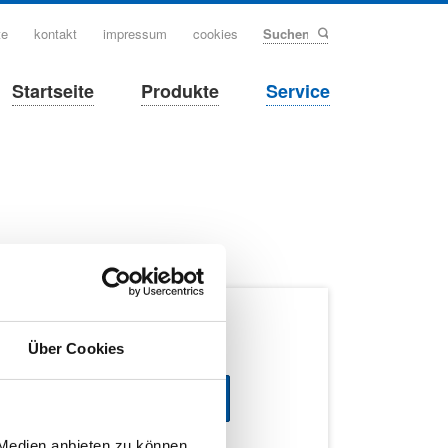
ion
te
kontakt
impressum
cookies
Suchen
ingen
avigation
Startseite
Produkte
Service
berspringen
Über Cookies
 Medien anbieten zu können